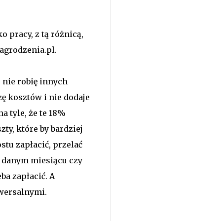
pracy, z tą różnicą,
agrodzenia.pl.
 nie robię innych
zę kosztów i nie dodaje
na tyle, że te 18%
ty, które by bardziej
stu zapłacić, przelać
w danym miesiącu czy
eba zapłacić. A
iwersalnymi.