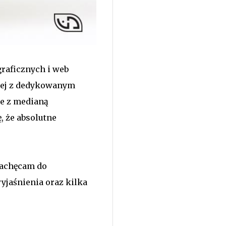
graficznych i web
wej z dedykowanym
je z medianą
, że absolutne
Zachęcam do
yjaśnienia oraz kilka