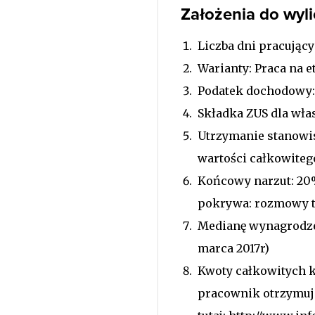
Założenia do wyl
Liczba dni pracujący
Warianty: Praca na e
Podatek dochodowy:
Składka ZUS dla włas
Utrzymanie stanowis
wartości całkowite
Końcowy narzut: 20%
pokrywa: rozmowy te
Medianę wynagrodzeń
marca 2017r)
Kwoty całkowitych k
pracownik otrzymuje