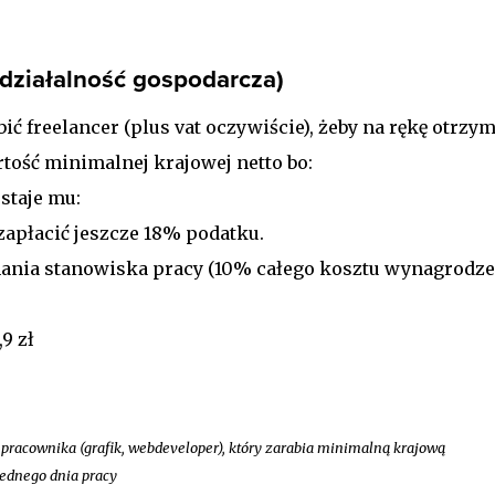
 działalność gospodarcza)
bić freelancer (plus vat oczywiście), żeby na rękę otrzym
rtość minimalnej krajowej netto bo:
ostaje mu:
i zapłacić jeszcze 18% podatku.
ymania stanowiska pracy (10% całego kosztu wynagrodze
,9 zł
 pracownika (grafik, webdeveloper), który zarabia minimalną krajową
jednego dnia pracy