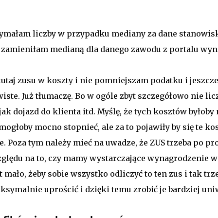
ymałam liczby w przypadku mediany za dane stanowisko 
ł zamieniłam medianą dla danego zawodu z portalu wyn
utaj zusu w koszty i nie pomniejszam podatku i jeszcze
iste. Już tłumaczę. Bo w ogóle zbyt szczegółowo nie lic
jak dojazd do klienta itd. Myślę, że tych kosztów byłoby 
łoby mocno stopnieć, ale za to pojawiły by się te kosz
. Poza tym należy mieć na uwadze, że ZUS trzeba po pro
 względu na to, czy mamy wystarczające wynagrodzenie 
t mało, żeby sobie wszystko odliczyć to ten zus i tak trz
ksymalnie uprościć i dzięki temu zrobić je bardziej un