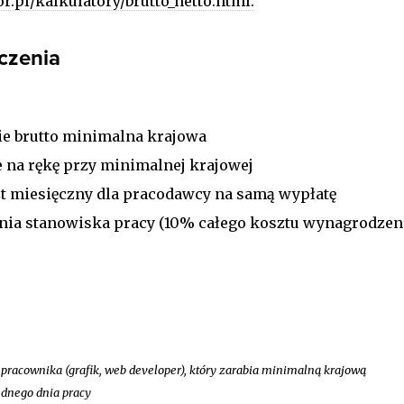
r.pl/kalkulatory/brutto_netto.html.
czenia
ie brutto minimalna krajowa
e na rękę przy minimalnej krajowej
szt miesięczny dla pracodawcy na samą wypłatę
mania stanowiska pracy (10% całego kosztu wynagrodzen
 pracownika (grafik, web developer), który zarabia minimalną krajową
ednego dnia pracy