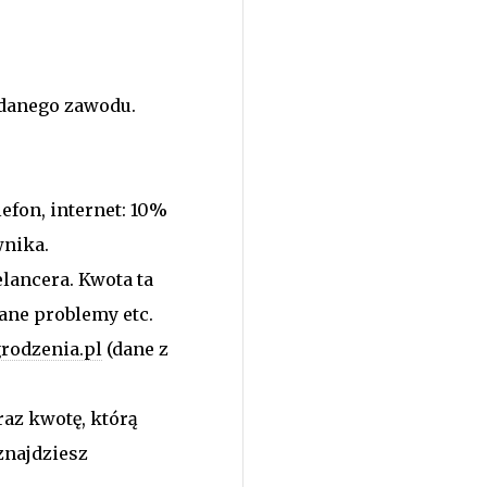
a danego zawodu.
efon, internet: 10%
wnika.
lancera. Kwota ta
ane problemy etc.
rodzenia.pl
(dane z
az kwotę, którą
znajdziesz