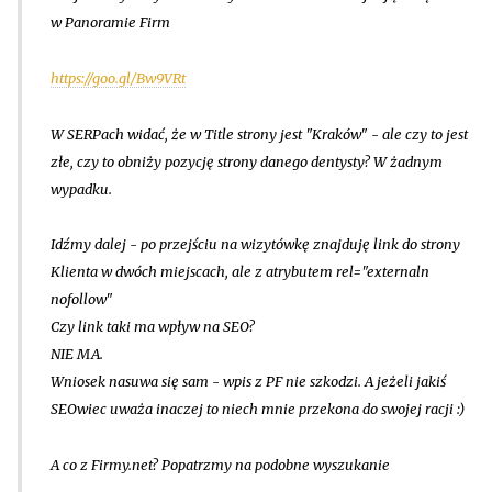
w Panoramie Firm
https://goo.gl/Bw9VRt
W SERPach widać, że w Title strony jest "Kraków" - ale czy to jest
złe, czy to obniży pozycję strony danego dentysty? W żadnym
wypadku.
Idźmy dalej - po przejściu na wizytówkę znajduję link do strony
Klienta w dwóch miejscach, ale z atrybutem rel="externaln
nofollow"
Czy link taki ma wpływ na SEO?
NIE MA.
Wniosek nasuwa się sam - wpis z PF nie szkodzi. A jeżeli jakiś
SEOwiec uważa inaczej to niech mnie przekona do swojej racji :)
A co z Firmy.net? Popatrzmy na podobne wyszukanie