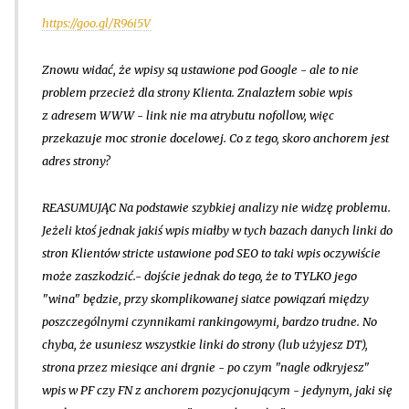
https://goo.gl/R96i5V
Znowu widać, że wpisy są ustawione pod Google - ale to nie
problem przecież dla strony Klienta. Znalazłem sobie wpis
z adresem WWW - link nie ma atrybutu nofollow, więc
przekazuje moc stronie docelowej. Co z tego, skoro anchorem jest
adres strony?
REASUMUJĄC Na podstawie szybkiej analizy nie widzę problemu.
Jeżeli ktoś jednak jakiś wpis miałby w tych bazach danych linki do
stron Klientów stricte ustawione pod SEO to taki wpis oczywiście
może zaszkodzić.- dojście jednak do tego, że to TYLKO jego
"wina" będzie, przy skomplikowanej siatce powiązań między
poszczególnymi czynnikami rankingowymi, bardzo trudne. No
chyba, że usuniesz wszystkie linki do strony (lub użyjesz DT),
strona przez miesiące ani drgnie - po czym "nagle odkryjesz"
wpis w PF czy FN z anchorem pozycjonującym - jedynym, jaki się