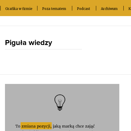
Grafika w firmie
Poza tematem
Podcast
Archiwum
K
Piguła wiedzy