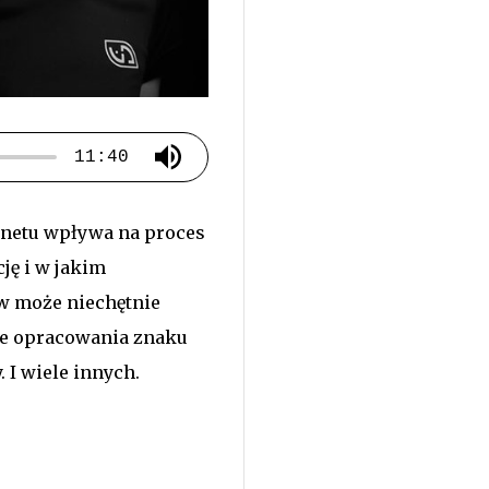
11:40
ernetu wpływa na proces
ję i w jakim
ów może niechętnie
ie opracowania znaku
 I wiele innych.