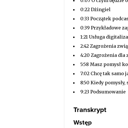
0:07 O czym będzie 
0:22 Dżingiel
0:33 Początek podca
0:39 Przykładowe za
1:21 Usługa digitali
2:42 Zagrożenia zw
4:20 Zagrożenia dla
5:58 Masz pomysł kon
7:02 Chcę tak samo j
8:50 Kiedy pomysły, 
9:23 Podsumowanie
Transkrypt
Wstęp