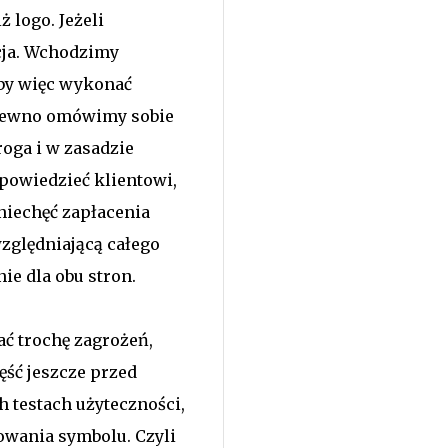
 logo. Jeżeli
acja. Wchodzimy
by więc wykonać
a pewno omówimy sobie
roga i w zasadzie
 powiedzieć klientowi,
 niechęć zapłacenia
zględniającą całego
e dla obu stron.
zać trochę zagrożeń,
ęść jeszcze przed
h testach użyteczności,
sowania symbolu. Czyli