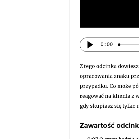
0:00
Z tego odcinka dowiesz
opracowania znaku przez
przypadku. Co może pójś
reagować na klienta z
gdy skupiasz się tylko 
Zawartość odcin