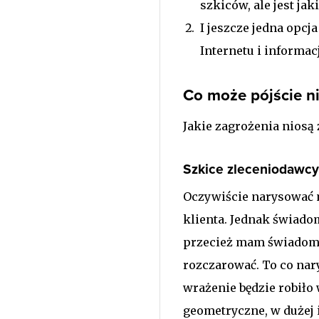
szkiców, ale jest ja
I jeszcze jedna opcja
Internetu i informacj
Co może pójście ni
Jakie zagrożenia niosą 
Szkice zleceniodawcy
Oczywiście narysować m
klienta. Jednak świadom
przecież mam świadomoś
rozczarować. To co nar
wrażenie będzie robiło 
geometryczne, w dużej 