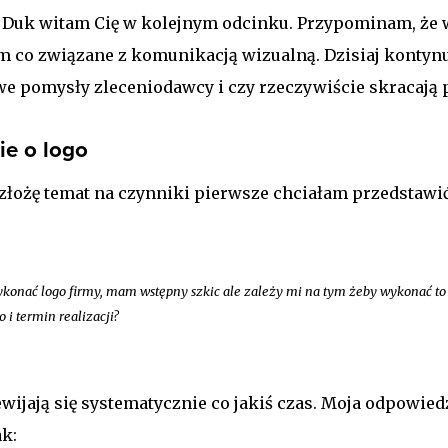
ta Duk witam Cię w kolejnym odcinku. Przypominam, że
 co związane z komunikacją wizualną. Dzisiaj kontynu
we pomysły zleceniodawcy i czy rzeczywiście skracają 
e o logo
ozłożę temat na czynniki pierwsze chciałam przedstawić
konać logo firmy, mam wstępny szkic ale zależy mi na tym żeby wykonać to z
 i termin realizacji?
ijają się systematycznie co jakiś czas. Moja odpowiedź
ak: