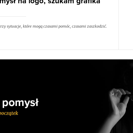
ysł na logo, szukam grafika
 trzy sytuacje, które mogą czasami pomóc, czasami zaszkodzić.