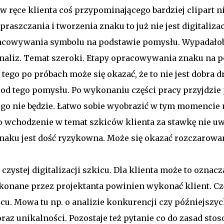
 ręce klienta coś przypominającego bardziej clipart niż
raszczania i tworzenia znaku to już nie jest digitaliz
acowywania symbolu na podstawie pomysłu. Wypadało
 analiz. Temat szeroki. Etapy opracowywania znaku n
ego po próbach może się okazać, że to nie jest dobra d
 od tego pomysłu. Po wykonaniu części pracy przyjdzie
 tego nie będzie. Łatwo sobie wyobrazić w tym momencie
 wchodzenie w temat szkiców klienta za stawkę nie uw
aku jest dość ryzykowna. Może się okazać rozczarowani
 czystej digitalizacji szkicu. Dla klienta może to oznac
konane przez projektanta powinien wykonać klient. Cz
cu. Mowa tu np. o analizie konkurencji czy późniejszyc
raz unikalności. Pozostaje też pytanie co do zasad sto