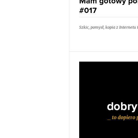
Mam gotowy pom
#017
Szkic, pomysł, kopia z Internetu