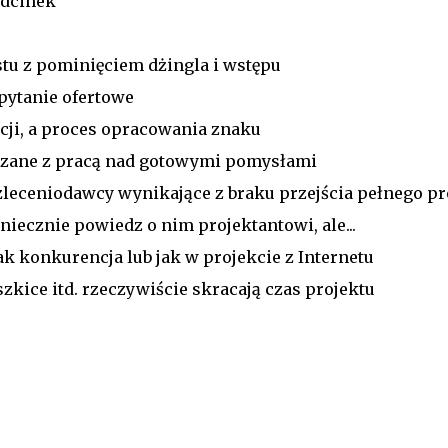
odcinek
stu z pominięciem dżingla i wstępu
pytanie ofertowe
zacji, a proces opracowania znaku
iązane z pracą nad gotowymi pomysłami
 zleceniodawcy wynikające z braku przejścia pełnego p
iecznie powiedz o nim projektantowi, ale...
ak konkurencja lub jak w projekcie z Internetu
szkice itd. rzeczywiście skracają czas projektu